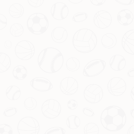
参考链接：
IM体育官方游戏试玩-APP下载
热门新闻
跳水世界杯总决赛：朱子峰勇夺男子10米台
冠军，程子龙摘银
2026-08-08
【视角】亚特兰大为尤文开辟新路径
2026-08-08
【洞察】凯尔特人交易风云：61亿美元的深
层意义
2026-08-08
亨德利：赵心童具备连胜4、5局的实力，本
场未尽全力