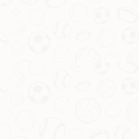
2026-08-08
记者：加拉塔萨雷暂缓与恰20谈判，静候奥
斯梅恩回应
2026-08-08
詹姆斯团队争议言论引热议！约基奇意外，
球迷怒批：出局还蹭热度
2026-08-08
英超联赛
公司开发体育明星粉丝内容创作与虚拟商品平台，平台帮助
粉丝创作与明星相关的内容，并通过平台购买虚拟商品、观
看独家内容，提升粉丝与明星的互动关系。该平台已与多个