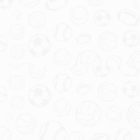
值得一提的是，
第五冠对于库里而言意义非凡
。这不仅是对
他职业生涯的又一次肯定，也是对“水花兄弟”时代的最好延
续。而有了像巴特勒这样愿意为胜利牺牲一切的队友，庫里
的压力将大大减轻，他可以更加专注于自己最擅长的远程打
击。