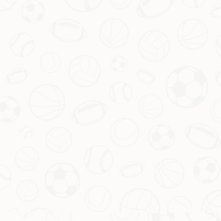
阵容深度分析：化学反应的无限可能
除了明星球员外，勇士目前的年轻阵容也是一大优势。乔纳
森-库明加和摩西-穆迪等潜力新星正在迅速成长，他们的速
度和活力可以很好地弥补老将体能上的不足。如果再加上一
个经验丰富的
吉米-巴特勒
，这支队伍将在攻防转换和整体轮
换上达到新的高度。
以过去几场比赛为例，教练史蒂夫科尔已经展现出他对多变
战术的娴熟运用。如果未来真能迎来这样一位全能型前锋，
科尔完全有能力围绕“庫里+巴特勒”打造一套全新的进攻体
系。这种化学反应一旦形成，或许会成为联盟中最恐怖的存
在，为冲击
第5冠
奠定坚实基础。