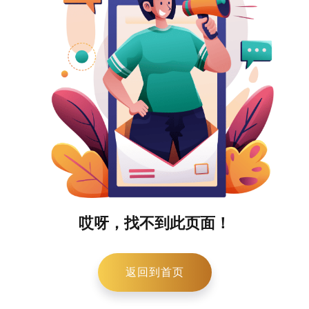
哎呀，找不到此页面！
返回到首页