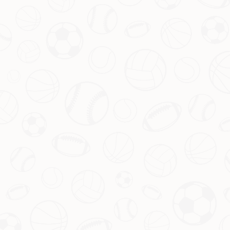
热门新闻
阿隆索赞扬拜仁：本赛季表现更稳，冠军实
至名归
2026-08-08
诺伊尔：世俱杯夺冠欧洲队占优，但并非绝
对
2026-08-08
天哪，怎么没进！萨卡空门绝佳机会踢飞，
抱头叹息
2026-08-08
帕金斯赛季初断言步行者无缘季后赛，遭网
友强势反击
2026-08-08
瓜迪奥拉高歌YNWA，隔空力挺斯洛特并讽
刺费耶诺德