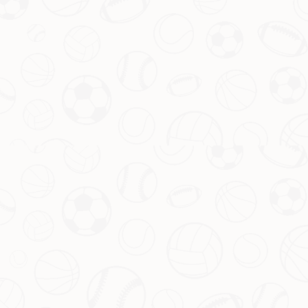
三、换帅能否拯救雷根斯堡
对于一支深陷降级区的队伍来说，更换主教练往往是一剂猛
药，但效果如何却难以预测。从历史数据来看，类似的情况
在德乙并不少见。例如，前几年的汉诺威96曾在赛季中期换
帅后成功保级，但也有不少俱乐部因新教练适应期过长而最
终降级。
对于当前的雷根斯бург而言，新任主教练需要迅速稳定军
心，同时解决防守端的问题。如果能在接下来的几场比赛中
拿到关键分数，或许还有机会摆脱“
德乙垫底球队
”的标签。
但如果继续低迷，那么降级的阴影将越来越近。管理层选择
在这个时间点宣布“
解雇主帅帕茨
”，显然是希望通过这一变
动为队伍注入新的活力。
四、未来展望与挑战并存