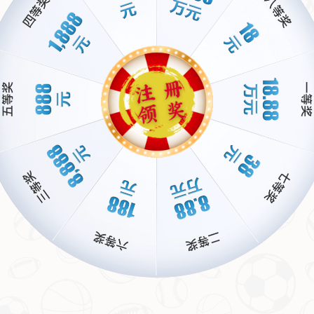
队在战术布置和球员执行力上的严重问题，而作为主教练的
帕茨显然难辞其咎。频繁的失误和低迷的状态，让“
雷根斯堡
解雇主帅
”的声音在球迷群体中越来越响亮。
二、帕茨执教时期的得与失
回顾帕茨执教雷根斯堡的日子，他的表现并非一无是处。
2021年上任时，他曾带领球队取得过短暂的反弹，尤其是在
杯赛中击败过一些强敌。然而，这些亮点无法掩盖他在联赛
中的整体失败。
缺乏灵活的战术调整、球员使用不当
等问
题，成为外界对他的主要批评点。
更重要的是，帕茨似乎未能有效激励球员。在多场比赛后，
有媒体报道称更衣室内部出现了不和谐的声音，部分主力队
员对他的指挥感到不满。这种情况下，“
解雇主帅帕茨
”几乎
成了必然的选择。官方声明中虽然未直接提及具体原因，但
字里行间透露了对现状的不满，以及对未来改变的期待。