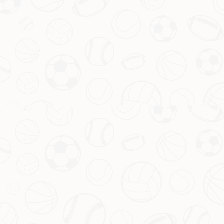
的第一步。
从亚特兰大学什么
那么，亚特兰大的成功究竟能给尤文带来哪些启发呢？首
先，在战术层面，
高强度压迫式打法
或许是值得尝试的方
向。虽然这对球员体能要求极高，但一旦执行到位，可以有
效弥补中场创造力的不足。其次，
注重年轻球员培养
也是关
键一环。亚特兰大通过自家青训体系挖掘了不少潜力新星，
而这一点恰恰是近年来的ユ文所忽视的地方。
此外，管理层需要在引援策略上更加务实。与其花费巨资追
逐所谓的大牌球星，不如像亞特蘭蒂斯那樣精挑细选适合體
系的角色球員。正如前面提到的案例，亞特蘭蒂斯在有限預
算下完成了高效組隊，這種方式對於當前財政壓力較大的ユ
文來說無疑是一個可行選擇。
结语前的思考