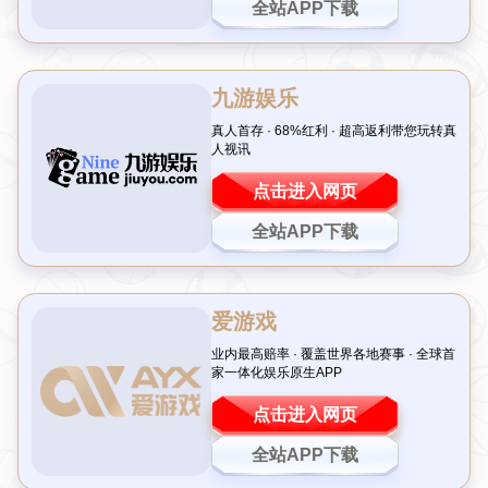
admin
2026-01-06T08:02:57+08:00
新闻资讯
前言：信念的力量感动人心
在足球的世界里，胜利不仅仅是比分的体现，更是团队精神
和信念的结晶。近日，国际米兰球星姆希塔良在社交媒体上
的一句话“我们保持信念到最后一刻，这种感”引发了广泛共
鸣。这不仅是一句简单的感言，更是一种对坚持和拼搏精神
的诠释。无论是球迷还是普通人，都能从中感受到一种无形
的力量——
信念
。本文将围绕
姆希塔良社媒
发文背后的深意，
探讨信念如何成为比赛和生活中的关键驱动力。
姆希塔良社媒发文的背景与意义
姆希塔良作为一名经验丰富的球员，他的职业生涯充满了起
伏和挑战。这次在社交媒体上的发言，源于国际米兰在某场
比赛中的逆转胜利或关键时刻的表现。尽管具体的比赛细节
未在发言中提及，但“保持信念到最后一刻”这句
充满力量的
话语
，无疑是在传递一种精神：无论局面多么艰难，只要不