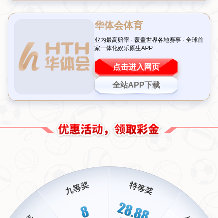
放弃，就有希望。这种态度不仅是球队获胜的秘诀，也是每
一个人面对困境时可以借鉴的心态。
通过
姆希塔良社媒
的这条动态，我们不难看出，足球不仅仅