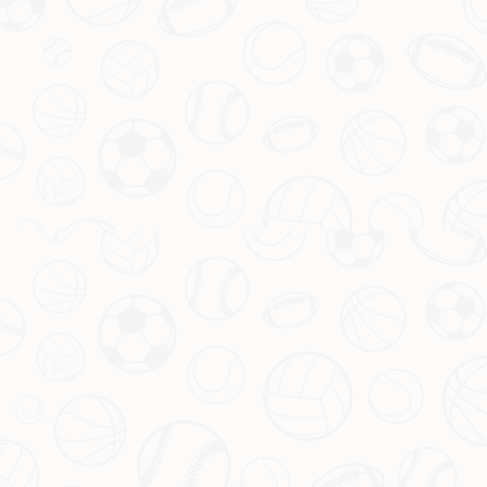
当然，离开欧洲顶级联赛也意味着放弃一些荣誉机会
事，而转战美国则更多是个人层面的追求。这