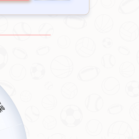
仁3-1力克布拉迪斯拉发
2026-08-08
🤑赵心童勇夺斯诺克世锦赛冠
军，揽获50万英镑巨额奖金！
2026-08-08
海港防守存隐患，根源不在后卫
身上
2026-08-08