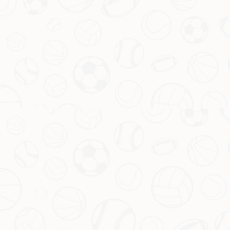
带来隐性危机
出发迹预警，同时根据不少相关长期关注专家指出虽报表兼
：
e games 9)全站APP下载
网站栏目
友情链接
关于英超联赛
友情链接
台，
优秀团队
平台
新闻资讯