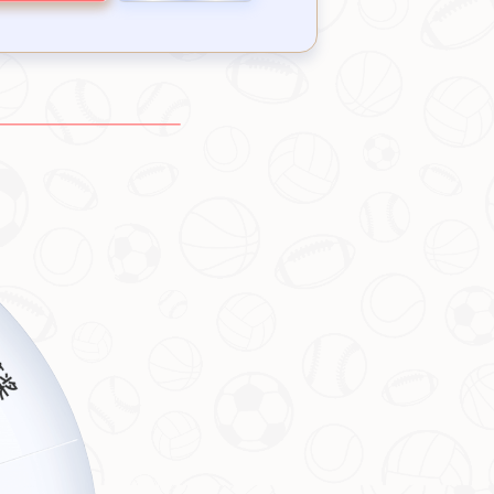
转投迈阿密寻求新挑战
2026-08-09
萨比策：目标锁定小组头名，展
现球队实力
2026-08-09
英媒：帕利尼亚成为西汉姆与富
勒姆转会争夺目标
2026-08-09