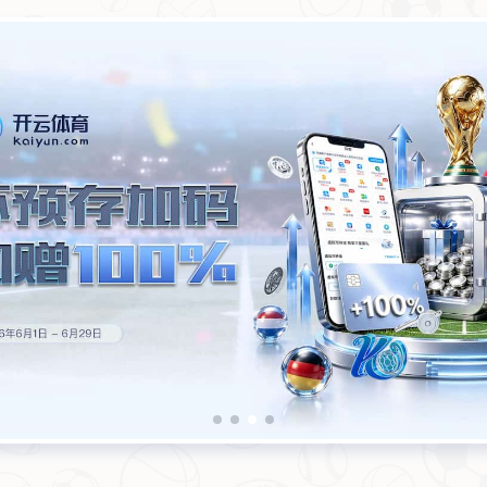
网站首页
关于英超联赛
服务优
关于英超联赛
网站首页
关于英超联赛