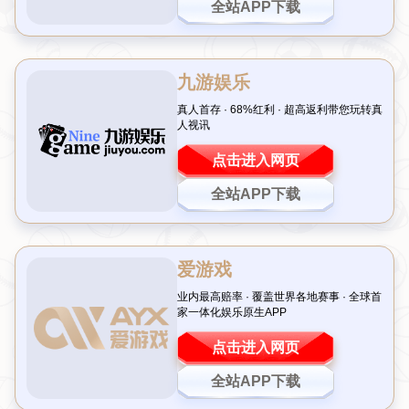
在NBA的赛场上，有些球员虽未达到超级明星级别，但凭借
独特风格、高效数据和关键时刻的闪光表现，仍然能赢得球
迷喜爱。2023年的TJ·麦康奈尔以场均11分5助攻的数据，让
人想到2011年季后赛中助力独行侠夺冠的小个子控卫何塞·巴
里亚。这两位"小人物"有着怎样相似又截然不同的表现呢？
让我们通过分析两者的数据与特点，为你揭开背后的故事。
麦康奈尔：稳定输出的小角色
TJ·麦康奈尔是一名天生具备团队性思维的控卫，以冷静、精
准传球和侵略性的防守著称。在2023赛季，他交出了一份不
错但并不耀眼的数据——场均11分5助攻，看似平凡，却蕴含
着他的重要价值。尽管身为替补或是低调首发，
他总是在细
节中体现卓越：出色阅读比赛，将队友置于最佳进攻位置，
这种稳健是许多争冠球队所需的重要拼图。