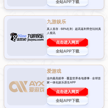
前言：C罗再现王者风范 点燃球迷热情
在足球的世界里，总有一些名字能让球迷热血沸腾，而C罗
无疑是其中最耀眼的一颗星。近期，他在联赛中上演了一出
精彩的
梅开二度
好戏，不仅帮助球队锁定胜局，更以惊人的
进球效率暂时登顶
年度射手榜
。这一声“siu”的标志性庆祝动
作，仿佛在向全世界宣告：传奇仍在继续！本文将带你走进
这场比赛的精彩瞬间，剖析C罗如何在关键时刻展现统治
力。
联赛中的闪耀时刻：梅开二度震惊全场
在最近的一场联赛中，C罗的表现堪称完美。比赛中，他凭
借精准的跑位和无与伦比的射门技术，在上下半场各入一
球，完成了
梅开二度
的壮举。第一粒进球来自一次教科书般
的头球攻门，展现了他惊人的弹跳力和对时机的把握；第二
粒进球则是一记冷静的点球命中，显示出他在高压下的沉稳