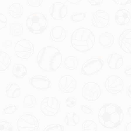
[流言板]西亚卡姆罚球失手，内史密斯霸气
隔扣，米切尔倒地难受
2026-08-09
【欧冠】穆萨红牌罚下，普利西奇救主，10
人AC米兰1-2不敌萨格勒布
2026-08-09
记者：切尔西等多队关注费耶诺德中卫汉茨
科
2026-08-09
【探秘】C罗：马德拉岛为葡萄牙国家队输
送的第几号国脚？
2026-08-09