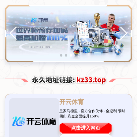
英超联赛
关于英超联赛
网站首页
关于英超联赛
C罗双响炮！联赛梅开二度，暂居年度射手榜首位
admin
2026-05-30T08:08:02+08:00
新闻资讯