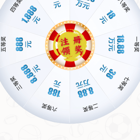
有业内人士分析，C罗之所以能在
射手榜
上持续领先，与他
对比赛细节的把控密不可分。无论是战术执行还是临场应
变，他都能做到游刃有余。这种能力，正是他区别于其他球
员的关键所在。