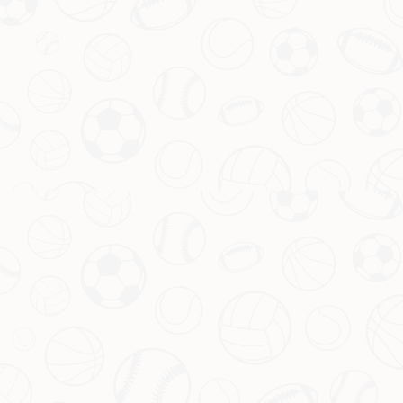
案例解析：从低谷到巅峰 C罗的心路历程
回顾过去几年，C罗并非一直顺风顺水。在转会至沙特联赛
后，不少人质疑他是否还能保持巅峰状态。然而，他用实际
行动回击了所有质疑。以本赛季为例，尽管初期球队战绩不
佳，但C罗始终坚持训练，甚至在非比赛日加练射门和体
能。他曾在一场比赛后接受采访时表示：“我从不害怕挑战，
每一个进球都是对自己的证明。”这种不服输的精神，正是他
能够在联赛中完成
梅开二度
并领跑
年度射手榜
的重要原因。
背后的意义：不仅是数据 更是精神的传承
C罗此次登顶
射手榜
，不仅仅是数字上的胜利，更是足球精
神的一种体现。他的每一场比赛、每一个“siu”庆祝，都在激
励着年轻球员和无数球迷。对于许多人来说，C罗早已不仅
仅是一个运动员，而是一个符号——代表着坚持、拼搏和永不
放弃。他的故事告诉我们，无论年龄几何，只要心怀热爱，
就能不断创造奇迹。