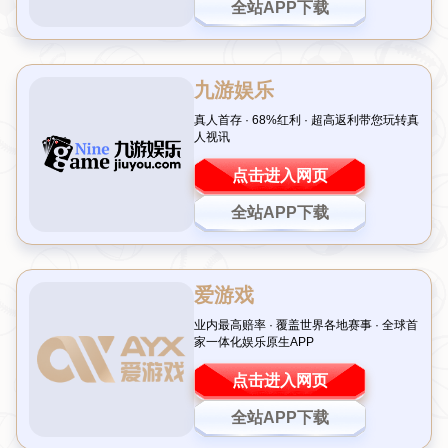
超级爆冷！4亿身价全场0进
球 球迷失望 惊艳的表现却来
自意外之人
在竞争日益激烈的顶级赛事中，巨星之间的对决一直是球迷
们津津乐道的话题。然而，当一位拥有高达
4亿欧元身价
的
超级巨星丧失关键影响力时，这种“爆冷”局面往往能掀起无
数争议。在最新的一场比赛中，大家期待已久的大明星没能
展现触目惊心的表现，却让名不见经传的小角色横空出世。
这不仅打脸了线下预测，也将足球竞技场中的“不确定性”演
绎到了极致。