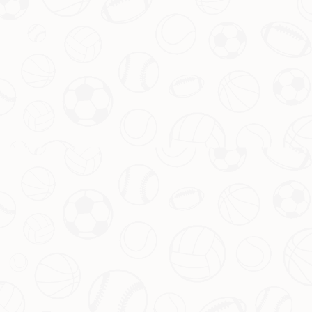
拜仁传奇谢幕，托马斯-穆勒时代画下句点
2026-08-09
中国女足1-1战平韩国女足，奥运梦碎，小组
赛1胜1平1负位列第三
2026-08-09
【中超】谭龙头球建功马德鲁加进球 泰山客
场2-1力克亚泰
2026-08-09
豪门盛宴：尤文火力全开斩获连胜，10人皇
马首战告捷
2026-08-09
奇才麦康奈尔场均11+5，11年前巴里亚数据
如何？
2026-08-09